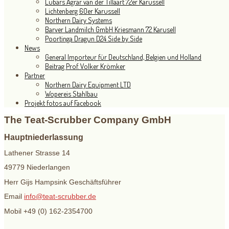
Lübars Agrar van der Tillaart 72er Karussell
Lichtenberg 60er Karussell
Northern Dairy Systems
Barver Landmilch GmbH Kriesmann 72 Karusell
Poortinga Dragun D24 Side by Side
News
General Importeur für Deutschland, Belgien und Holland
Beitrag Prof. Volker Krömker
Partner
Northern Dairy Equipment LTD
Wopereis Stahlbau
Projekt fotos auf Facebook
The Teat-Scrubber Company GmbH
Hauptniederlassung
Lathener Strasse 14
49779 Niederlangen
Herr Gijs Hampsink Geschäftsführer
Email
info@teat-scrubber.de
Mobil +49 (0) 162-2354700