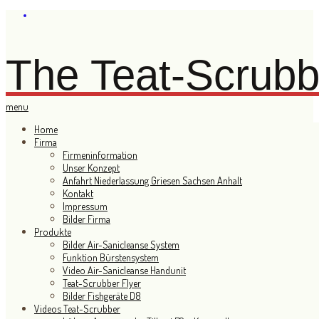
The Teat-Scrub
menu
Home
Firma
Firmeninformation
Unser Konzept
Anfahrt Niederlassung Griesen Sachsen Anhalt
Kontakt
Impressum
Bilder Firma
Produkte
Bilder Air-Sanicleanse System
Funktion Bürstensystem
Video Air-Sanicleanse Handunit
Teat-Scrubber Flyer
Bilder Fishgeräte D8
Videos Teat-Scrubber